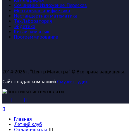
Сочинение. Изложение. Пересказ
Ментальная арифметика
Нестандартная математика
ТехЛаборатория
Эйдетика
Китайский язык
Программирование
2014-2026 г. "Центр Магистра" © Все права защищены.
Сайт создан компанией
Смузи-студио
Главная
Летний клуб
Онлайн-школа