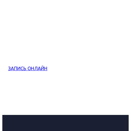
ЗАПИСАТЬСЯ ПРЯМО СЕЙЧАС
НА ПРОБНОЕ ЗАНЯТИЕ
Напишите нам
ЗАПИСЬ ОНЛАЙН