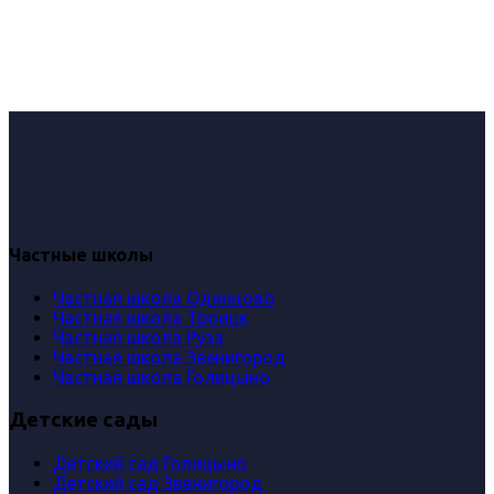
Частные школы
Частная школа Одинцово
Частная школа Троицк
Частная школа Руза
Частная школа Звенигород
Частная школа Голицыно
Детские сады
Детский сад Голицыно
Детский сад Звенигород